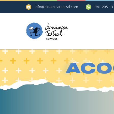
info@dinamicateatral.com
941 205 13